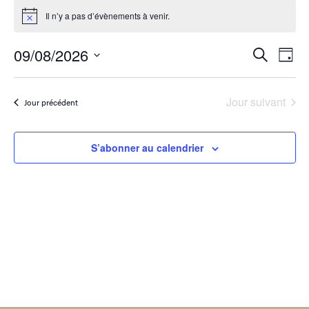
Il n’y a pas d’évènements à venir.
Notice
Reche
Na
09/08/2026
Recherche
Jour
Sélectionnez
de
et
une
date.
vu
Jour suivant
navig
Jour précédent
Év
de
S’abonner au calendrier
vues
Évène