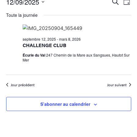
Reche
Na
12/09/2025
Recherche
Jour
Sélectionnez
de
et
une
Toute la journée
date.
vu
navig
Év
de
septembre 12, 2025
-
mars 8, 2026
CHALLENGE CLUB
vues
Écurie du Val
247 Chemin de la Mare aux Sangsues, Hautot Sur
Évène
Mer
Jour précédent
Jour suivant
S’abonner au calendrier