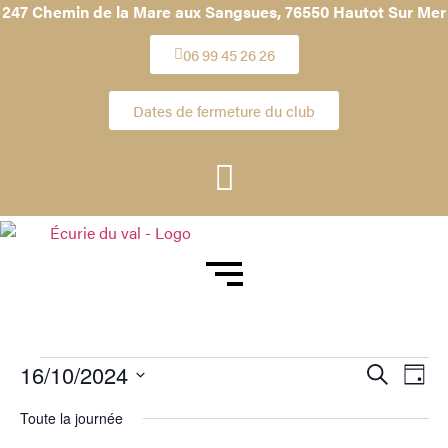
247 Chemin de la Mare aux Sangsues,
76550 Hautot Sur Mer
06 99 45 26 26
Dates de fermeture du club
Reche
Na
16/10/2024
Recherche
Jour
Sélectionnez
de
et
une
Toute la journée
date.
vu