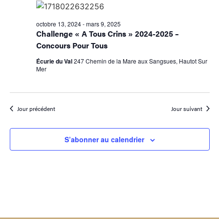
navig
Év
de
octobre 13, 2024
-
mars 9, 2025
Challenge « A Tous Crins » 2024-2025 –
vues
Concours Pour Tous
Évène
Écurie du Val
247 Chemin de la Mare aux Sangsues, Hautot Sur
Mer
Jour précédent
Jour suivant
S’abonner au calendrier