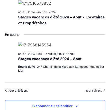
navig
Év
de
août 5, 2024
-
août 30, 2024
Stages vacances d’été 2024 – Août – Locataires
vues
et Propriétaires
Évène
En cours
août 5, 2024- 9h30
-
août 30, 2024- 16h00
Stages vacances d’été 2024 – Août
Écurie du Val
247 Chemin de la Mare aux Sangsues, Hautot Sur
Mer
Jour précédent
Jour suivant
S’abonner au calendrier