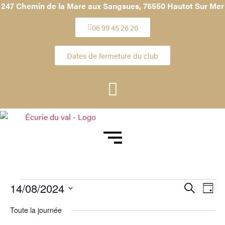
247 Chemin de la Mare aux Sangsues,
76550 Hautot Sur Mer
06 99 45 26 26
Dates de fermeture du club
Reche
Na
14/08/2024
Recherche
Jour
Sélectionnez
de
et
une
Toute la journée
date.
vu