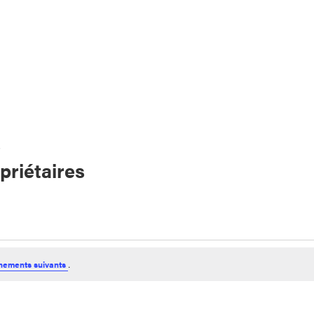
s
priétaires
nements suivants
.