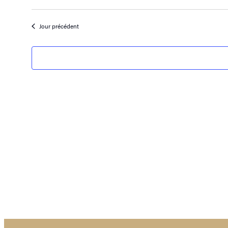
Sélectionnez
une
date.
Jour précédent