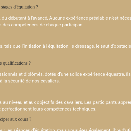
 stages d'équitation ?
 du débutant à l’avancé. Aucune expérience préalable n’est néces
on des compétences de chaque participant.
 que l’initiation à l’équitation, le dressage, le saut d’obstacles,
 qualifications ?
ionnés et diplômés, dotés d’une solide expérience équestre. Il
à la sécurité de nos cavaliers.
au niveau et aux objectifs des cavaliers. Les participants appre
 et perfectionnent leurs compétences techniques.
ciper aux cours ?
r les séances d’équitation, mais vous êtes également libre d’util