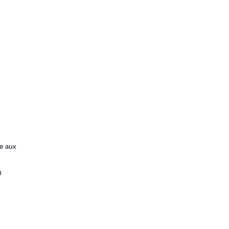
e aux
0