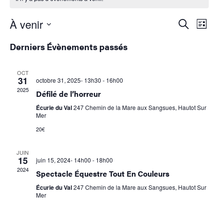
Reche
Na
À venir
Recherche
Liste
Sélectionnez
de
et
une
Derniers Évènements passés
date.
vu
navig
Év
OCT
de
31
octobre 31, 2025- 13h30
-
16h00
2025
Défilé de l’horreur
vues
Écurie du Val
247 Chemin de la Mare aux Sangsues, Hautot Sur
Évène
Mer
20€
JUIN
15
juin 15, 2024- 14h00
-
18h00
2024
Spectacle Équestre Tout En Couleurs
Écurie du Val
247 Chemin de la Mare aux Sangsues, Hautot Sur
Mer