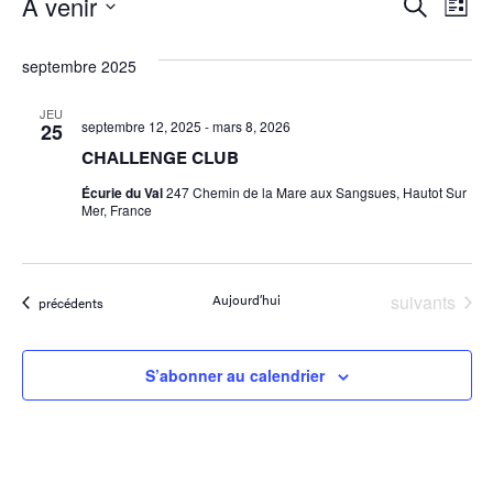
Reche
Na
À venir
Recherche
Liste
Sélectionnez
de
et
une
septembre 2025
date.
vu
navig
Év
JEU
de
septembre 12, 2025
-
mars 8, 2026
25
CHALLENGE CLUB
vues
Écurie du Val
247 Chemin de la Mare aux Sangsues, Hautot Sur
Évène
Mer, France
Évènements
Aujourd’hui
suivants
Évènements
précédents
S’abonner au calendrier