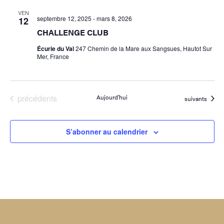
VEN
septembre 12, 2025
-
mars 8, 2026
12
CHALLENGE CLUB
Écurie du Val
247 Chemin de la Mare aux Sangsues, Hautot Sur
Mer, France
Évènements
précédents
Aujourd’hui
Évènements
suivants
S’abonner au calendrier