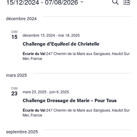
Reche
Na
15/12/2024
 - 
07/08/2026
Recherche
Liste
Sélectionnez
de
et
une
décembre 2024
date.
vu
navig
Év
DIM
de
décembre 15, 2024
-
mai 18, 2025
15
Challenge d’Equifeel de Christelle
vues
Écurie du Val
247 Chemin de la Mare aux Sangsues, Hautot Sur
Évène
Mer, France
mars 2025
DIM
mars 23, 2025
-
juin 6, 2025
23
Challenge Dressage de Marie – Pour Tous
Écurie du Val
247 Chemin de la Mare aux Sangsues, Hautot Sur
Mer, France
septembre 2025